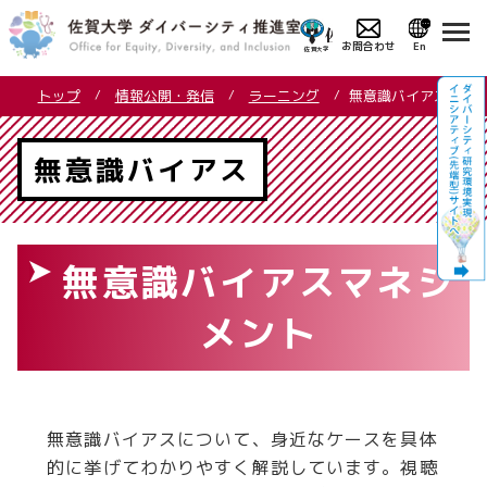
お問合わせ
En
コ
トップ
情報公開・発信
ラーニング
無意識バイアス
ン
テ
ン
無意識バイアス
ツ
へ
ス
キ
無意識バイアスマネジ
ッ
プ
メント
無意識バイアスについて、身近なケースを具体
的に挙げてわかりやすく解説しています。視聴