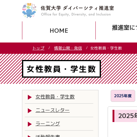
推進室に
HOME
コ
トップ
情報公開・発信
女性教員・学生数
ン
テ
ン
女性教員・学生数
ツ
へ
ス
キ
2025年度
女性教員・学生数
ッ
プ
ニュースレター
202
ラーニング