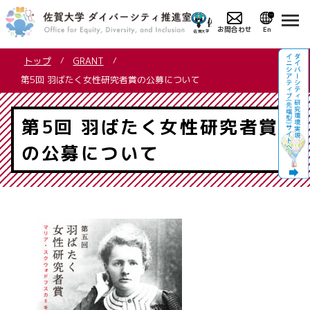
お問合わせ
En
コ
トップ
GRANT
ン
第5回 羽ばたく女性研究者賞の公募について
テ
ン
ツ
第5回 羽ばたく女性研究者賞
へ
の公募について
ス
キ
ッ
プ