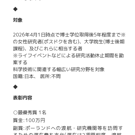
◆
対象
2026年4月1日時点で博士学位取得後5年程度まで※
の女性研究者(ポスドクを含む)、大学院生(博士後期
課程)、及びこれらに相当する者
※ライフイベントなどによる研究活動休止期間を勘
案する
科学技術に関連する幅広い研究分野を対象
国籍:日本、 居所:不問
◆
表彰内容
○最優秀賞 1名
賞金:100万円
副賞:ポーランドへの渡航・研究機関等を訪問す
るための滞在費を支弁(滞在は2週間程度。渡航