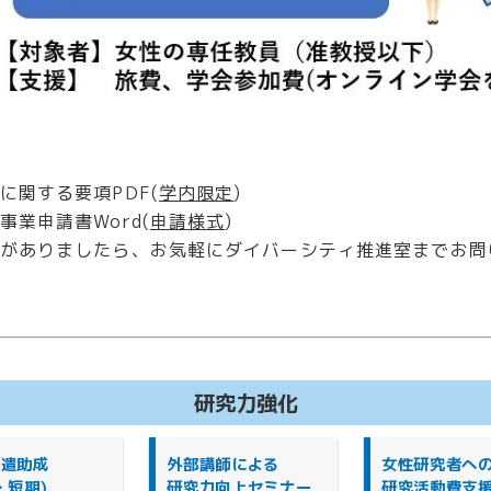
に関する要項PDF(
学内限定
)
業申請書Word(
申請様式
)
がありましたら、お気軽にダイバーシティ推進室までお問
研究力強化
派遣助成
外部講師による
女性研究者へ
・短期)
研究力向上セミナー
研究活動費支