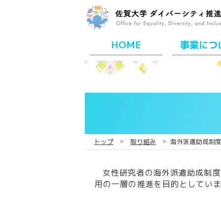
HOME
事業につ
コ
ン
テ
ン
ツ
へ
ス
トップ
取り組み
海外派遣助成制
キ
ッ
プ
女性研究者の海外派遣助成制度
用の一層の推進を目的としてい